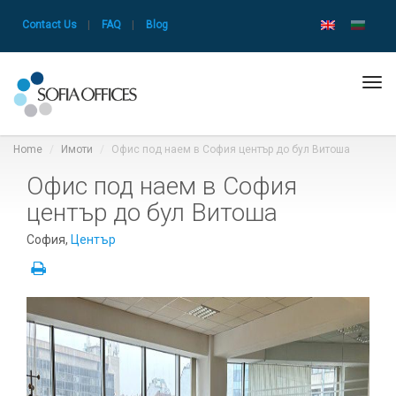
Contact Us
|
FAQ
|
Blog
Tog
navi
Home
Имоти
Офис под наем в София център до бул Витоша
Офис под наем в София
център до бул Витоша
София,
Център