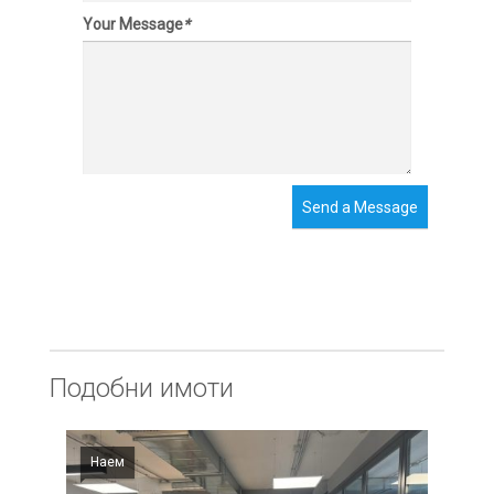
Your Message
*
Send a Message
Подобни имоти
Наем