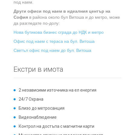
под наем.
Други офиси под наем в идеалния център на
София
в района около бул Витоша и до метро, може
да разгледате по-долу:
Нова бутикова бизнес сграда до НДК и метро
Офис под наем с тераса на бул. Витоша
Светъл офис под наем до бул. Витоша
Екстри в имота
2 независими източника на ел енергия
24/7 Охрана
Близо до метросанция
Видеонаблюдение
Контрол на достъпа с магнитни карти