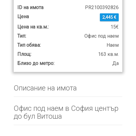
ID на имота
PR2100392826
Цена
2,445 €
Цена на кв.м.:
15€
Тип:
Офис под наем
Тип обява:
Наем
Площ:
163 кв.м.
Близо до метро:
Да
Описание на имота
Офис под наем в София център
до бул Витоша