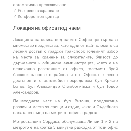
автоматично превключване
✓ Резервно захранване
✓ Конферентен център
Локация на офиса под наем
Локацията на офиса под наем в София център дава
множество предимства, като едни от най-големите са
лесния достъп с градски транспорт, големият избор
на места за хранене за служителите, близост до
държавната и общинска администрация, която е на
пешеходно разстояние от офиса, големият брой
банкови клонове в района и пр. Офисът е лесно
достъпен и с автомобил посредством бул Христо
Ботев, бул Александър Стамболийски и бул Тодор
Александров.
Пешеходната част на бул Витоша, предлагаща
различни места за срещи и отдих, както и Съдебната
палата са също на метри от офис сградата.
Метростанция Сердика, обслужваща Линии 1 и 2 на
метрото е на кратка 3 минутна разходка от този офис