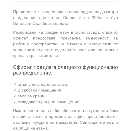
Представяме ви open space офис под наем до метро
в идеалния център на София и на 200м от бул
Витоша и Съдебната палата.
Разположен на среден етаж в офис сграда класа А,
офисът предоставя прекрасна възможност за
работно пространство на бизнеси с малък екип от
хора, които търсят представителност и корпоративна
среда за развитието си.
Офисът предлага следното функционално
разпределение:
✓ опън спейс пространство,
✓ 2 работни помещения
✓ зала за срещи
✓ складово/сървърно помещение
Има възможност за обособяването на кухненски бокс
в офиса, както и промяна на офис пространството,
съгласно нуждите на наемателя. Санитарните възли
са общи на етажа.