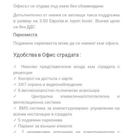
Офисът се отдава под наем без обзавеждане.
Допълнително от наема се заплаща такса поддръжка
в размер на 3.50 Евро/кв.м /open book/. Всички цени
са без ДДС.
Паркоместа:
Подземни паркоместа може да се наемат към офиса.
Удобства в Офис сградата :
✓ Няколко представителни входа към сградата с
рецепции
✓ Контрол на достъпа с карти
✓ 24/7 охрана и видеонаблюдение
✓ 6 високоскоростни пътнически асансьора
✓ Централна климатична/отоплителна и
вентилационна система
✓ BMS система за компютъризирано управление на
всички инсталации в сградата
✓ 5 подземни парконива
✓ Паркинг за външни клиенти
✓ 2 независими източника на електроенергия с