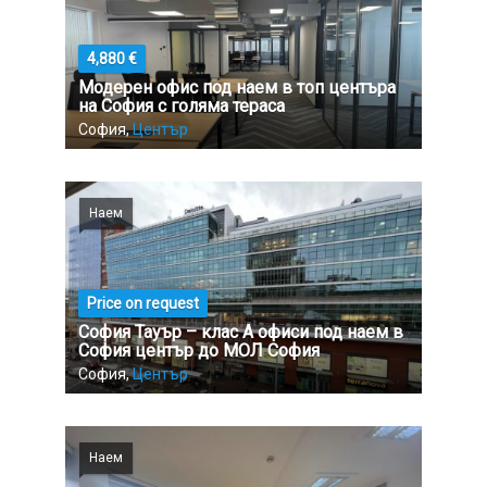
4,880 €
Модерен офис под наем в топ центъра
на София с голяма тераса
София,
Център
Наем
Price on request
София Тауър – клас А офиси под наем в
София център до МОЛ София
София,
Център
Наем