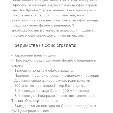
Представяме ви атрактивни офиси клас А в Дружба 2.
Офисите се намират в една от новите офис сгради
клас А в Дружба 2, която впечатлява с просторни и
панорамни клас А офис пространства, но и
възможност за наемането на по-малки офис площи,
представително фоайе с рецепция, 3
високоскоростни пътнически асансьори, подземен
паркинг и още много допълнителни екстри.
Предимства на офис сградата:
– Атрактивни наемни цени
– Просторно, представително фоайе с рецепция и
охрана
– Търговска зона към офис сградата
– Панорамни офиси с тераси и отваряеми прозорци
– Достъпна среда за хора с инвалидни колички
– 900 м от метростанция Интер Експо център
– В близост до летище София ( 10 мин с кола)
– В близост до Цариградско шосе, автомагистрала
Тракия, Околовръстно шосе
– Бърз достъп до центъра на София, посредством
бул Цариградско шосе