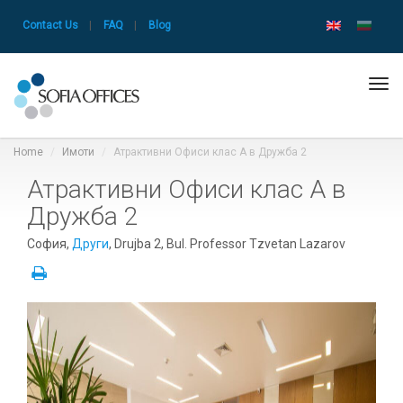
Contact Us
|
FAQ
|
Blog
Tog
navi
Home
Имоти
Атрактивни Офиси клас А в Дружба 2
Атрактивни Офиси клас А в
Дружба 2
София,
Други
, Drujba 2, Bul. Professor Tzvetan Lazarov