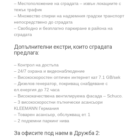
– Местоположение на сградата – извън локациите с
тежък трафик
– Множество спирки на надземния градски транспорт
непосредствено до сградата
– Свободно и безплатно паркиране в района на
сградата
Допълнителни екстри, които сградата
предлага:
– Контрол на достъпа
– 24/7 охрана и видеонаблюдение
– Високоскоростен оптичен интернет кат 7.1 GB/sek
– Дизелов генератор, покриващ снабдяване с
ел.енергия до 72 часа
– Висококачествена вентилируема фасада – Schuco.
– 3 високоскоростни пътнически асансьори
KLEEMANN Германия
– Товарен асансьор, обслужващ ет. 1
– 2 подземни паркинг нива
За офисите под наем в Дружба 2: