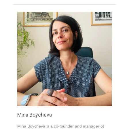
Your Email
*
Your Message
*
Submit
Mina Boycheva
Mina Boycheva is a co-founder and manager of