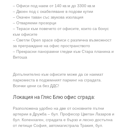
– Офиси под наем от 140 кв.м до 3300 кв.м
– Двоен под с окабеляване в подови кутии
– Окачен таван със звукова изолация
– Отваряеми прозорци
– Тераси към повечето от офисите, които са бонус
към офисите
– Светли Open space офиси с различна възможност
за преграждане на офис пространството
– Прекрасни панорамни гледки към Стара планина и
Витоша
Допълнително към офисите може да се наемат
паркоместа в подземният паркинг на сградата.
Всички цени са без ДДС!
Локация на Гляс Блю офис сграда:
Разположена удобно на две от основните пътни
артерии в Дружба – бул. Професор Цветан Лазаров и
бул. Копенхаген, сградата е бързо и лесно достъпна
от летище София, автомагистрала Тракия, бул.