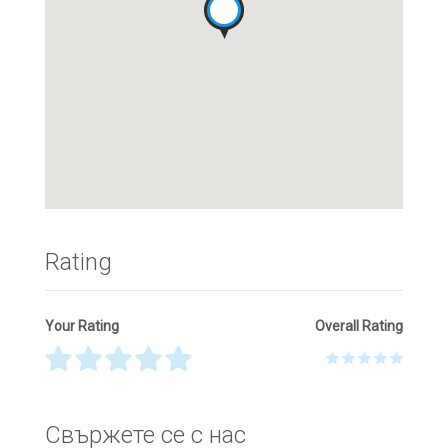
Rating
Your Rating
Overall Rating
Thank you! Please describe your rating
Свържете се с нас
Your Name
*