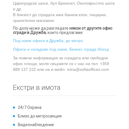
Цариградско шосе, бул Брюксел, Околовръстно шосе
и др.
В близост до сградата има банков клон, пицарии,
хранителни магазини.
По-долу може да разгледате
някои от другите офис
сгради в Дружба
, които предлагаме:
Под наем офиси в Дружба, до метро
Офиси и складове под наем, Бизнес сграда Искър
За повече информация за сградата или свободни
офис площи, моля свържете се с нас на тел. +359
888 137 222 или на е-мейл:
mina@sofiaoffices.com
Екстри в имота
24/7 Охрана
Близо до метросанция
Видеонаблюдение