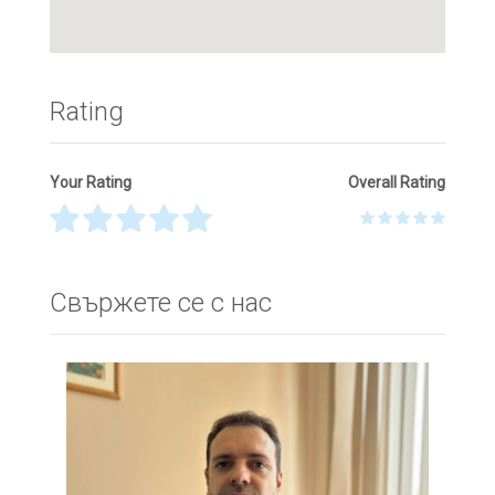
Rating
Your Rating
Overall Rating
Thank you! Please describe your rating
Свържете се с нас
Your Name
*
Your Email
*
Your Message
*