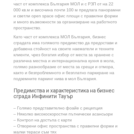
част от комплекса България МОЛ и с РЗП от на 22
000 кв.м и височина почти 100 м предлага панорамни
и светли open space офис площи с правилни форми
и много възможности за организиране на работното
пространство.
Като част от комплекса МОЛ България, бизнес
сградата има голямото предимство да предостави и
добавена стойност на своите наематели и техните
клиенти, чрез богатия избор от места за хранене с
различна местна и интернационална кухня в мола,
голямо разнообразие от места за срещи и отмора,
както и безпроблемното и безплатно паркиране на
подземните паркинг нива в мол България.
Предимства и характеристика на бизнес
сграда Инфинити Тауър
– Голямо представително фоайе с рецепция
– Няколко високоскоростни пътнически асансьори
– Контрол на достъпа с карти
– Отворени офис пространства с правилни форми и
малки тераси съм тях