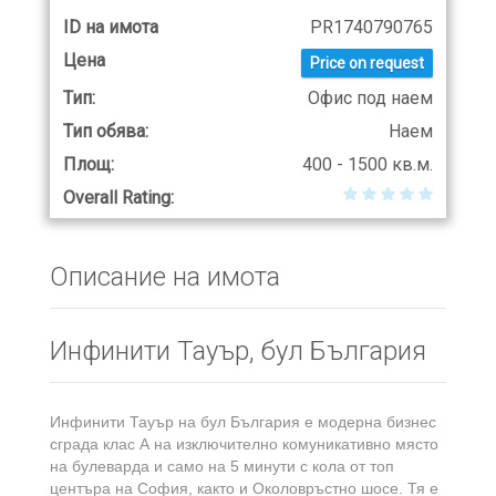
ID на имота
PR1740790765
Цена
Price on request
Тип:
Офис под наем
Тип обява:
Наем
Площ:
400 - 1500 кв.м.
Overall Rating:
Описание на имота
Инфинити Тауър, бул България
Инфинити Тауър на бул България е модерна бизнес
сграда клас А на изключително комуникативно място
на булеварда и само на 5 минути с кола от топ
центъра на София, както и Околовръстно шосе. Тя е