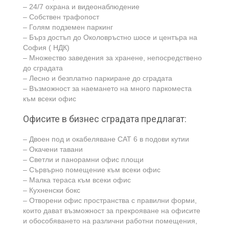
– 24/7 охрана и видеонаблюдение
– Собствен трафопост
– Голям подземен паркинг
– Бърз достъп до Околовръстно шосе и центъра на
София ( НДК)
– Множество заведения за хранене, непосредствено
до сградата
– Лесно и безплатно паркиране до сградата
– Възможност за наемането на много паркоместа
към всеки офис
Офисите в бизнес сградата предлагат:
– Двоен под и окабеляване САТ 6 в подови кутии
– Окачени тавани
– Светли и панорамни офис площи
– Сървърно помещение към всеки офис
– Малка тераса към всеки офис
– Кухненски бокс
– Отворени офис пространства с правилни форми,
които дават възможност за прекрояване на офисите
и обособяването на различни работни помещения,