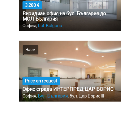
3,280 €
Виридиан офис на бул. България до
МОЛ България
София,
bul. Bulgaria
Наем
Price on request
Офис сграда ИНТЕРПРЕД ЦАР БОРИС
София,
Бул. България
, бул. Цар Борис III