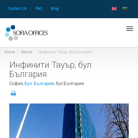
Contact Us
|
FAQ
|
Blog
Tog
navi
Home
Имоти
Инфинити Тауър, бул България
Инфинити Тауър, бул
България
София,
Бул. България
, бул България