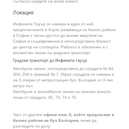
съгласно нуждите на всеки клиент
Локация:
Инфинити Тауър се намира в един от най-
предпочитаните и бързо развиващи се бизнес райони
в София с лесен достъп до всички квартали на
София и същевременно в непосредствена близост
до център на столицата. Районът е обезпечен и с
множество линии на градския транспорт.
Градски транспорт до Инфинити тауър:
Автобусни линии, непосредствено до сградата № 64;
304; 204 и трамвай № 7. Офис сградата се намира и
на 3 спирки от метростанция бул. България от 3-тия
метро лъч.
Автобусни и тролейбусни линии на няколко минути
пеша от сградата: 65, 73, 74 и 76.
Част от другите
офиси клас А, който предлагаме в
бизнес района на бул България,
може да
разгледате по-долу: