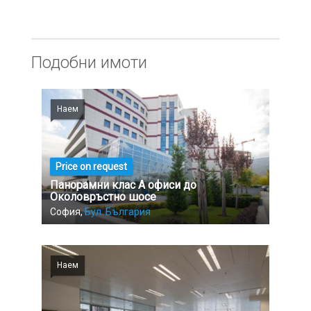
Подобни имоти
Наем
Price on request
Панорамни клас А офиси до
Околовръстно шосе
София,
Бул. България
Наем