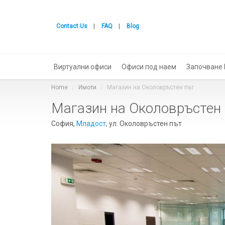
Contact Us
|
FAQ
|
Blog
Виртуални офиси
Офиси под наем
Започване 
Home
Имоти
Магазин на Околовръстен път
Магазин на Околовръстен
София,
Младост
, ул. Околовръстен път