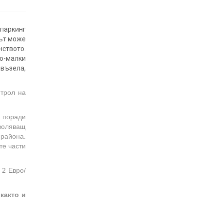
паркинг
нът може
нството.
о-малки
 възела,
нтрол на
о поради
воляващ
 района.
те части
 2 Евро/
както и