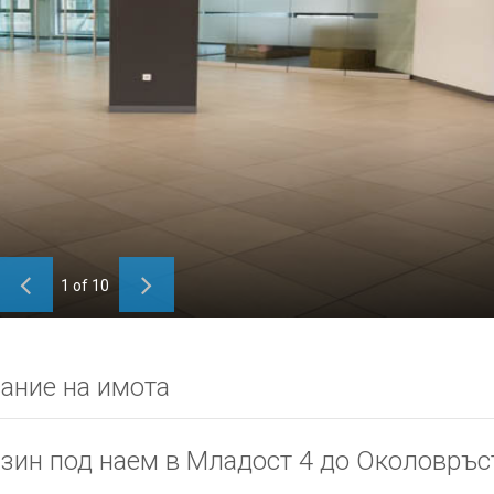
1
of
10
ание на имота
зин под наем в Младост 4 до Околовръс