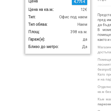
Цена
4,775 €
Цена на кв.м.:
12€
Предст
Тип:
Офис под наем
пред им
Тип обява:
Наем
да бъде
В моме
Площ:
398 кв.м.
помещен
Гараж(и):
да
както и
Близо до метро:
Да
Магазин
достъпа
Помещен
лесния
безпроб
Като пр
и на па
Отделно
кв.м бе
Към ма
парком