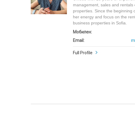
management, sales and rentals o
properties. Since the beginning 
her energy and focus on the rent
business properties in Sofia.
Мобилен:
Email:
m
Full Profile