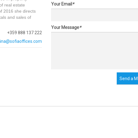
Your Email
*
f real estate
of 2016 she directs
als and sales of
Your Message
*
+359 888 137 222
ina@sofiaoffices.com
Send a M