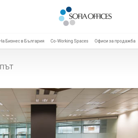
На Бизнес в България
Co-Working Spaces
Офиси за продажба
 път