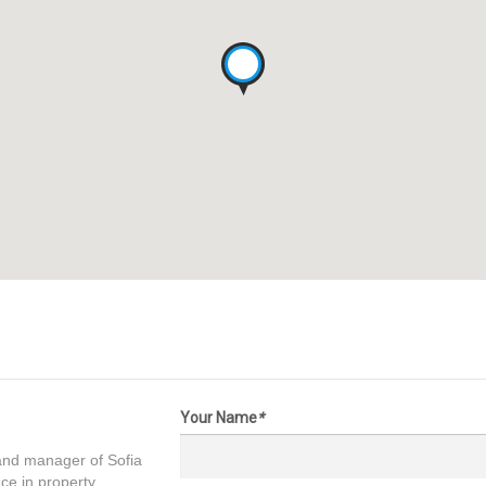
Your Name
*
and manager of Sofia
nce in property