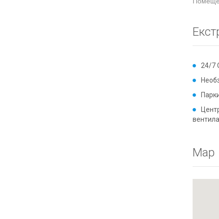
Помещен
Екст
24/7
Необ
Парк
Цент
вентил
Map