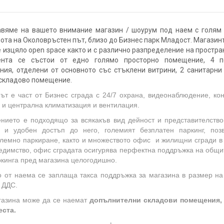
авяме на вашето внимание магазин / шоурум под наем с голям 
ота на Околовръстен път, близо до Бизнес парк Младост. Магази
 изцяло open space както и с различно разпределение на простра
нта се състои от едно голямо просторно помещение, 4 п
ия, отделени от основното със стъклени витрини, 2 санитарни
 складово помещение.
ът е част от Бизнес сграда с 24/7 охрана, видеонаблюдение, ко
 и централна климатизация и вентилация.
ието е подходящо за всякакъв вид дейност и представителств
т и удобен достъп до него, големият безплатен паркинг, поз
лемно паркиране, както и множеството офис и жилищни сгради в
едимство, офис сградата осигурява перфектна поддръжка на общи
ркинга пред магазина целогодишно.
 от наема се заплаща такса поддръжка за магазина в размер на
з ДДС.
газина може да се наемат
допълнителни складови помещения, 
еста.