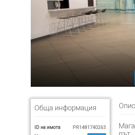
Опис
Обща информация
Мага
ID на имота
PR1481740263
път