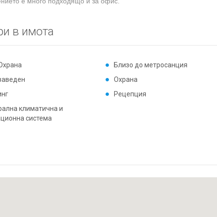
ието е много подходящо и за офис.
ри в имота
 Охрана
Близо до метросанция
заведен
Охрана
инг
Рецепция
рална климатична и
ационна система