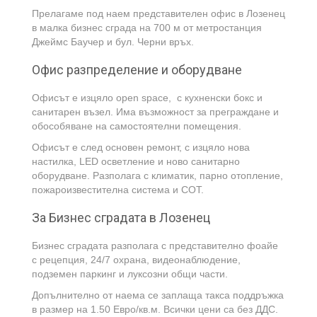
Прелагаме под наем представителен офис в Лозенец
в малка бизнес сграда на 700 м от метростанция
Джеймс Баучер и бул. Черни връх.
Офис разпределение и оборудване
Офисът е изцяло open space, с кухненски бокс и
санитарен възел. Има възможност за преграждане и
обособяване на самостоятелни помещения.
Офисът е след основен ремонт, с изцяло нова
настилка, LED осветление и ново санитарно
оборудване. Разполага с климатик, парно отопление,
пожароизвестителна система и СОТ.
За Бизнес сградата в Лозенец
Бизнес сградата разполага с представително фоайе
с рецепция, 24/7 охрана, видеонаблюдение,
подземен паркинг и луксозни общи части.
Допълнително от наема се заплаща такса поддръжка
в размер на 1.50 Евро/кв.м. Всички цени са без ДДС.