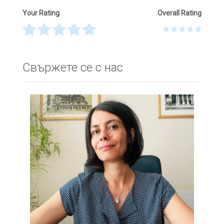
Your Rating
Overall Rating
Thank you! Please describe your rating
Свържете се с нас
Your Name
*
Your Email
*
Your Message
*