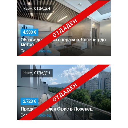
Наем, ОТДАДЕН
ОТДАДЕН
4,500 €
Обзаведен Офис с тераса в Лозенец до
метро
София,
Лозенец
Наем, ОТДАДЕН
ОТДАДЕН
2,720 €
Представителен Офис в Лозенец
София,
Лозенец