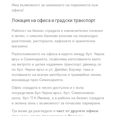
Има възможност за наемането на паркоместа към
офиса!
Локация на офиса и градски транспорт
Районът на бизнес сградата е изключително спокоен
и зелен, с няколко банкови клонове на пешеходно
разстояние, ресторанти, кафенета и хранителни
магазини.
Разположението на офиса в карето между бул. Черни
връх и Семинарията, позволява използването както
на метрото и целия надземен транспорт, движещ се
по бул. Черни връх и ул. Джеймс Баучер, така и
ползването на всички автобусни и трамвайни линии,
минаващи през Семинарията.
Офис сградата е лесно достъпна и с кола
посредством бул Черни връх, бул. Симеоновско
шосе, бул. П.К.Явовор, а в района на бизнес сградата
е зелена зона с възможност за почасово паркиране.
Тук може да разгледате и
част от другите офиси