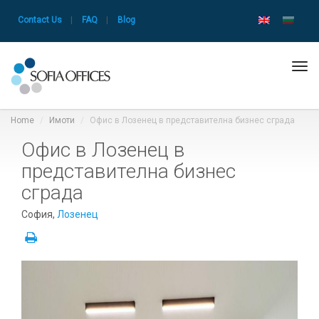
Contact Us
|
FAQ
|
Blog
Tog
navi
Home
Имоти
Офис в Лозенец в представителна бизнес сграда
Офис в Лозенец в
представителна бизнес
сграда
София,
Лозенец