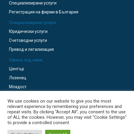
Специализирани услуги
Регистрация на фирми в България
Специализирани услуги
Юридически услуги
Счетоводни услуги
Превод и легализация
Офиси под наем
Център
Лозенец
Младост
Бизнес Парк София
We use cookies on our website to give you the most
Гоце Делчев
relevant experience by remembering your preferences and
repeat visits. By clicking “Accept All”, you consent to the use
of ALL the cookies. However, you may visit "Cookie Settings"
to provide a controlled consent.
© 2009-2024 SofiaOffices.com. Programming by Robotic.
Go to top