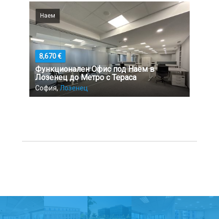
Наем
8,670 €
Функционален Офис под Наем в
Лозенец до Метро с Тераса
София,
Лозенец