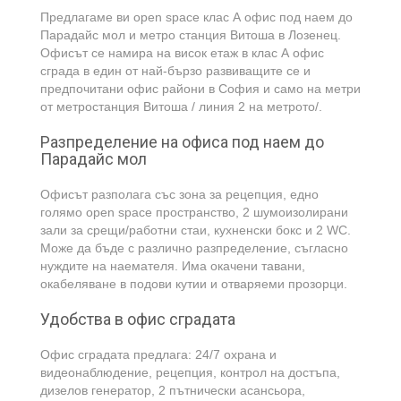
Предлагаме ви open space клас А офис под наем до
Парадайс мол и метро станция Витоша в Лозенец.
Офисът се намира на висок етаж в клас А офис
сграда в един от най-бързо развиващите се и
предпочитани офис райони в София и само на метри
от метростанция Витоша / линия 2 на метрото/.
Разпределение на офиса под наем до
Парадайс мол
Офисът разполага със зона за рецепция, едно
голямо open space пространство, 2 шумоизолирани
зали за срещи/работни стаи, кухненски бокс и 2 WC.
Може да бъде с различно разпределение, съгласно
нуждите на наемателя. Има окачени тавани,
окабеляване в подови кутии и отваряеми прозорци.
Удобства в офис сградата
Офис сградата предлага: 24/7 охрана и
видеонаблюдение, рецепция, контрол на достъпа,
дизелов генератор, 2 пътнически асансьора,