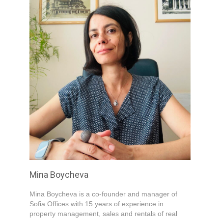
Your Email
*
Your Message
*
Submit
Mina Boycheva
Mina Boycheva is a co-founder and manager of
Sofia Offices with 15 years of experience in
property management, sales and rentals of real