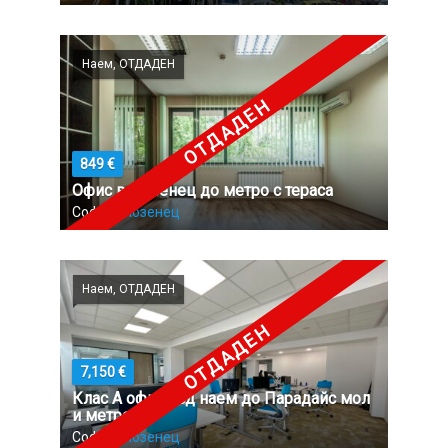
Наем, ОТДАДЕН
ОТДАДЕН
849 €
Офис в Лозенец до метро с тераса
София,
Лозенец
Наем, ОТДАДЕН
ОТДАДЕН
7,150 €
Клас А офис под наем до Парадайс мол
и метро
София,
Лозенец