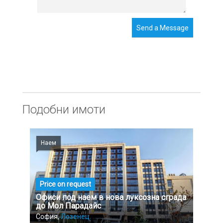
Send a Message
Подобни имоти
Наем
Price on request
Офиси под наем в нова луксозна сграда
до Мол Парадайс
София,
Лозенец