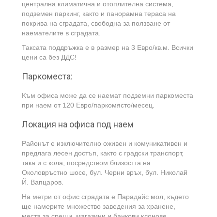
централна климатична и отоплителна система,
подземен паркинг, както и панорамна тераса на
покрива на сградата, свободна за ползване от
наемателите в сградата.
Таксата поддръжка е в размер на 3 Евро/кв.м. Всички
цени са без ДДС!
Паркоместа:
Kъм офиса може да се наемат подземни паркоместа
при наем от 120 Евро/паркомясто/месец.
Локация на офиса под наем
Районът е изключително оживен и комуникативен и
предлага лесен достъп, както с градски транспорт,
така и с кола, посредством близостта на
Околовръстно шосе, бул. Черни връх, бул. Николай
Й. Вапцаров.
На метри от офис сградата е Парадайс мол, където
ще намерите множество заведения за хранене,
места за срещи, магазини и банкови клонове.