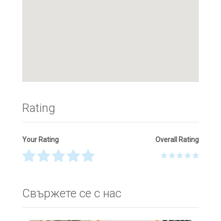
Rating
Your Rating
Overall Rating
Thank you! Please describe your rating
Свържете се с нас
Your Name
*