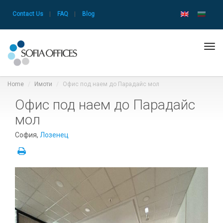
Contact Us
|
FAQ
|
Blog
Tog
navi
Home
Имоти
Офис под наем до Парадайс мол
Офис под наем до Парадайс
мол
София,
Лозенец