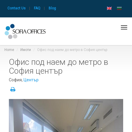
Contact Us
|
FAQ
|
Blog
Tog
navi
Home
Имоти
Офис под наем до метро в София център
Офис под наем до метро в
София център
София,
Център