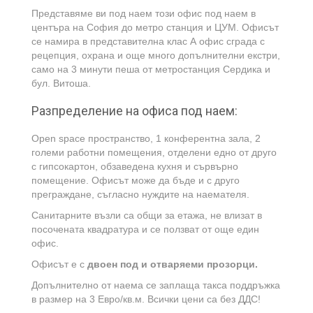
Представяме ви под наем този офис под наем в
центъра на София до метро станция и ЦУМ. Офисът
се намира в представителна клас А офис сграда с
рецепция, охрана и още много допълнителни екстри,
само на 3 минути пеша от метростанция Сердика и
бул. Витоша.
Разпределение на офиса под наем:
Open space пространство, 1 конферентна зала, 2
големи работни помещения, отделени едно от друго
с гипсокартон, обзаведена кухня и сървърно
помещение. Офисът може да бъде и с друго
преграждане, съгласно нуждите на наемателя.
Санитарните възли са общи за етажа, не влизат в
посочената квадратура и се ползват от още един
офис.
Офисът е с
двоен под и отваряеми прозорци.
Допълнително от наема се заплаща такса поддръжка
в размер на 3 Евро/кв.м. Всички цени са без ДДС!