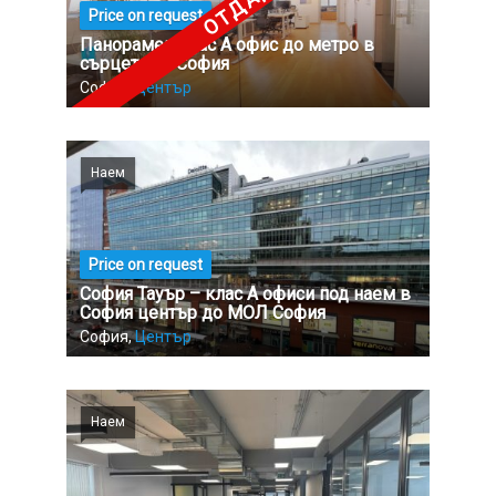
Price on request
Панорамен клас А офис до метро в
сърцето на София
София,
Център
Наем
Price on request
София Тауър – клас А офиси под наем в
София център до МОЛ София
София,
Център
Наем