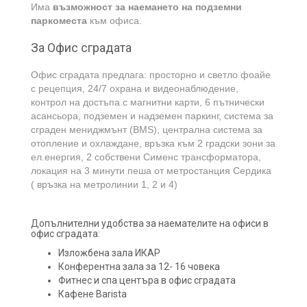
Има
възможност за наемането на подземни
паркоместа
към офиса.
За Офис сградата
Офис сградата предлага: просторно и светло фоайе
с рецепция, 24/7 охрана и видеонаблюдение,
контрол на достъпа с магнитни карти, 6 пътнически
асансьора, подземен и надземен паркинг, система за
сграден мениджмънт (BMS), централна система за
отопление и охлаждане, връзка към 2 градски зони за
ел.енергия, 2 собствени Сименс трансформатора,
локация на 3 минути пеша от метростанция Сердика
( връзка на метролинии 1, 2 и 4)
Допълнителни удобства за наемателите на офиси в
офис сградата:
Изложбена зала ИКАР
Конферентна зала за 12- 16 човека
Фитнес и спа центъра в офис сградата
Кафене Barista