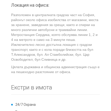
Локация на офиса:
Разположен в централната градска част на София,
районът около офиса изобилства от магазини, места
за хранене, заведения за срещи, както и спирки на
много различни автобусни и трамвайни линии.
Метростанция Сердика, която обслужва линии 1, 2 и
4 на метрото е само на 3 минути пеша.
Изключително лесно достъпна локация с градски
транспорт, както и с кола поради близостта на бул
Т.Александров, бул. Ал Стамболийски, бул. Цар
Освободител, бул Сливница и др.
Цялата държавна и общинска администрация също е
на пешеходно разстояние от офиса.
Екстри в имота
24/7 Охрана