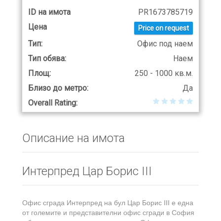
ID на имота
PR1673785719
Цена
Price on request
Тип:
Офис под наем
Тип обява:
Наем
Площ:
250 - 1000 кв.м.
Близо до метро:
Да
Overall Rating:
Описание на имота
Интерпред Цар Борис III
Офис сграда Интерпред на бул Цар Борис III е една
от големите и представителни офис сгради в София