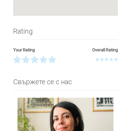
Rating
Your Rating
Overall Rating
Thank you! Please describe your rating
Свържете се с нас
Your Name
*
Your Email
*
Your Message
*