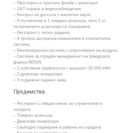
– Просторно и луксозно фоайе с рецепция
– 24/7 охрана и видеонаблюдение
– Контрол на достъпа с магнитни карти
– 9 пътнически и 1 товарен асансьор, като 2 от
пътническите асансьори са панорамни
– Ресторант с лятна градина,
– 4-тръбна централна климатична и отоплителна
система,
– Вентилационна система с опресняване на въздуха
– Система за сграден мениджмънт на Шведската
фирма REGIN
– 2 собствени трафопоста с мощност 20 000 kWh
– 2 дизелови генератора
– 3 подземни паркинг нива
Предимства:
– Ресторант с обедно меню за служителите в
сградата
– Товарен асансьор
– Дизелови генератори
– Свободно паркиране в района на сградата