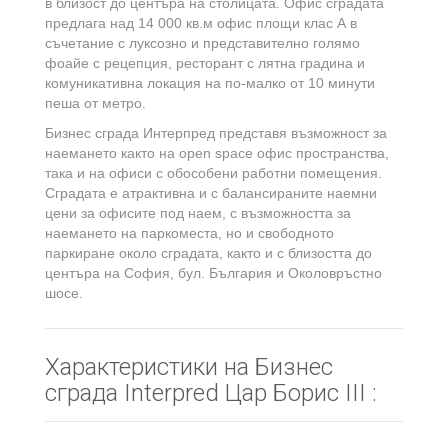
в близост до центъра на столицата. Офис сградата
предлага над 14 000 кв.м офис площи клас А в
съчетание с луксозно и представително голямо
фоайе с рецепция, ресторант с лятна градина и
комуникативна локация на по-малко от 10 минути
пеша от метро.
Бизнес сграда Интерпред представя възможност за
наемането както на open space офис пространства,
така и на офиси с обособени работни помещения.
Сградата е атрактивна и с балансираните наемни
цени за офисите под наем, с възможността за
наемането на паркоместа, но и свободното
паркиране около сградата, както и с близостта до
центъра на София, бул. България и Околовръстно
шосе.
Характеристики на Бизнес
сграда Interpred Цар Борис III :