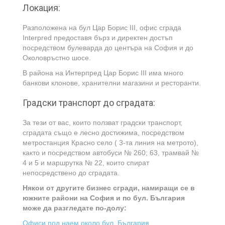
Локация:
Разположена на бул Цар Борис III, офис сграда
Interpred предоставя бърз и директен достъп
посредством булеварда до центъра на София и до
Околовръстно шосе.
В района на Интерпред Цар Борис III има много
банкови клонове, хранителни магазини и ресторанти.
Градски транспорт до сградата:
За тези от вас, които ползват градски транспорт,
сградата също е лесно достижима, посредством
метростанция Красно село ( 3-та линия на метрото),
както и посредством автобуси № 260; 63, трамвай №
4 и 5 и маршрутка № 22, които спират
непосредствено до сградата.
Някои от другите бизнес сгради, намиращи се в
южните райони на София и по бул. България
може да разгледате по-долу:
Офиси под наем около бул. България