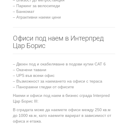
– Близост до метростанция
– Паркинг за велосипеди
– Банкомат
– Атрактивни наеми цени
Oфиси под наем в Интерпред
Цар Борис
– Двоен под и окабеляване в подови кутии САТ 6
– Окачени тавани
– UPS във всеки офис
– Възможност за наемането на офиси с тераса
– Панорамни гледки от офисите
Наеми и офиси под наем в бизнес сграда Interpred
Цар Борис III:
В сградата може да наемете офиси между 250 кв.м
до 1000 кв.м, като наемите варират в зависимост от
офиса и етажа.