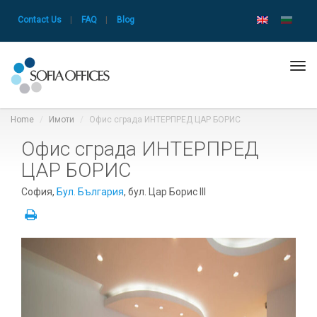
Contact Us
|
FAQ
|
Blog
Tog
navi
Home
Имоти
Офис сграда ИНТЕРПРЕД ЦАР БОРИС
Офис сграда ИНТЕРПРЕД
ЦАР БОРИС
София,
Бул. България
, бул. Цар Борис III