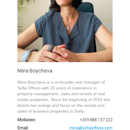
Submit
Mina Boycheva
Mina Boycheva is a co-founder and manager of
Sofia Offices with 15 years of experience in
property management, sales and rentals of real
estate properties. Since the beginning of 2016 she
directs her energy and focus on the rentals and
sales of business properties in Sofia.
Мобилен:
+359 888 137 222
Email:
mina@sofiaoffices.com