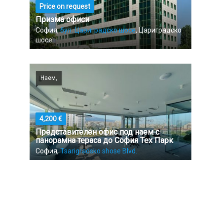
Price on request
Призма офиси
София,
бул. Цариградско шосе
, Цариградско
шосе
Наем,
4,200 €
Представителен офис под наем с
панорамна тераса до София Тех Парк
София,
Tsarigradsko shose Blvd.