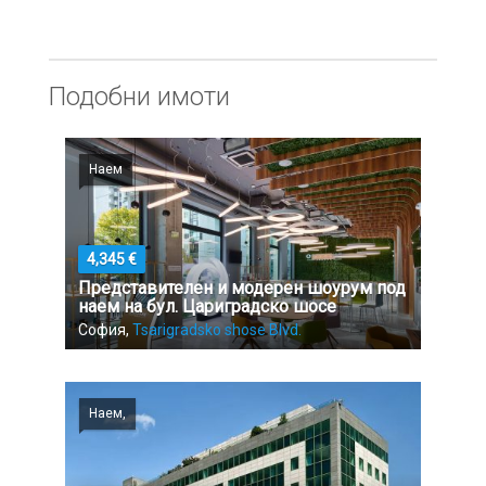
Подобни имоти
Наем
4,345 €
Представителен и модерен шоурум под
наем на бул. Цариградско шосе
София,
Tsarigradsko shose Blvd.
Наем,