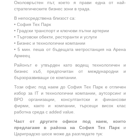
Околовръстен път, което я прави една от най-
стратегическите бизнес зони в града.
В непосредствена близост са:
• София Тех Парк
• Градски транспорт и ключови пътни артерии
• Търговски обекти, ресторанти и услуги
• Бизнес и технологични компании
• 5 мин. пеша от бъдещата метростанция на Арена
Армеец
Районът е утвърден като водещ технологичен и
бизнес хъб, предпочитан от международни и
бързоразвиващи се компании.
Този офис под наем до София Тех Парк е отличен
избор за IT и технологични компании, аутсорсинг и
BPO организации, консултантски и финансови
фирми, както и компании, търсещи висок клас
работна среда с added value.
Част от другите офиси под наем, които
предлагаме в района на София Тех Парк
и
Цариградско шосе може да разгледате тук: