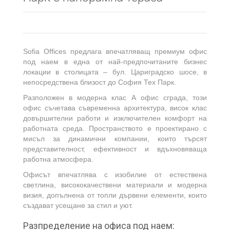
Sofia Offices предлага впечатляващ премиум офис
под наем в една от най-предпочитаните бизнес
локации в столицата – бул. Цариградско шосе, в
непосредствена близост до София Тех Парк.
Разположен в модерна клас А офис сграда, този
офис съчетава съвременна архитектура, висок клас
довършителни работи и изключителен комфорт на
работната среда. Пространството е проектирано с
мисъл за динамични компании, които търсят
представителност, ефективност и вдъхновяваща
работна атмосфера.
Офисът впечатлява с изобилие от естествена
светлина, висококачествени материали и модерна
визия, допълнена от топли дървени елементи, които
създават усещане за стил и уют.
Разпределение на офиса под наем: