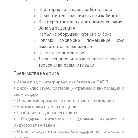
Просторна open space работна зона
Самостоятелен мениджърски кабинет
Конферентна зала / допълнителен офис
Зона за рецепция
Напълно оборудван кухненски бокс
Голямо сървърно помещение със
самостоятелно охлаждане
Санитарни помещения
Директен достъп до озеленена покривна
тераса с панорамни гледки
Предимства на офиса:
• Двоен под с интегрирано окабеляване CAT 7
• Висок клас HVAC система (4-тръбна) с вентилация и
свеж въздух
• Отваряеми прозорци за естествена вентилация
• Автоматични вътрешни щори
• Изобилие от дневна светлина
• Модерен интериор с дървени акценти и
индустриален таван
• Отлична акустична среда благодарение на окачени
панели