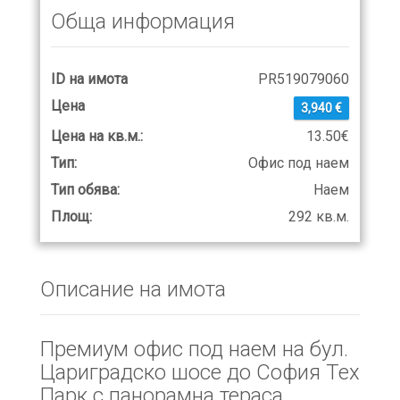
Обща информация
ID на имота
PR519079060
Цена
3,940 €
Цена на кв.м.:
13.50€
Тип:
Офис под наем
Тип обява:
Наем
Площ:
292 кв.м.
Описание на имота
Премиум офис под наем на бул.
Цариградско шосе до София Тех
Парк с панорамна тераса