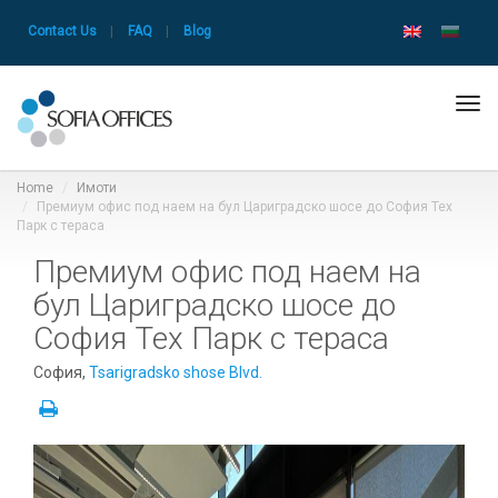
Contact Us
|
FAQ
|
Blog
Tog
navi
Home
Имоти
Премиум офис под наем на бул Цариградско шосе до София Тех
Парк с тераса
Премиум офис под наем на
бул Цариградско шосе до
София Тех Парк с тераса
София,
Tsarigradsko shose Blvd.