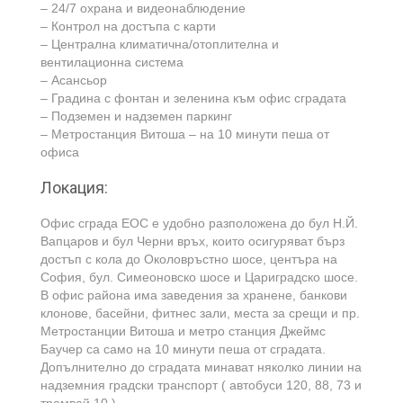
– 24/7 охрана и видеонаблюдение
– Контрол на достъпа с карти
– Централна климатична/отоплителна и
вентилационна система
– Асансьор
– Градина с фонтан и зеленина към офис сградата
– Подземен и надземен паркинг
– Метростанция Витоша – на 10 минути пеша от
офиса
Локация:
Офис сграда ЕОС е удобно разположена до бул Н.Й.
Вапцаров и бул Черни връх, които осигуряват бърз
достъп с кола до Околовръстно шосе, центъра на
София, бул. Симеоновско шосе и Цариградско шосе.
В офис района има заведения за хранене, банкови
клонове, басейни, фитнес зали, места за срещи и пр.
Метростанции Витоша и метро станция Джеймс
Баучер са само на 10 минути пеша от сградата.
Допълнително до сградата минават няколко линии на
надземния градски транспорт ( автобуси 120, 88, 73 и