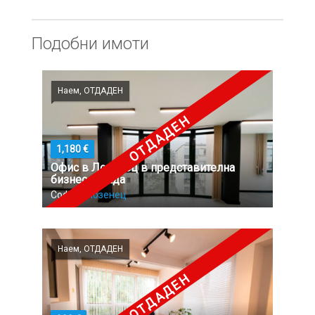
Подобни имоти
Наем, ОТДАДЕН
ОТДАДЕН
1,180 €
Офис в Лозенец в представителна
бизнес сграда
София,
Лозенец
Наем, ОТДАДЕН
ОТДАДЕН