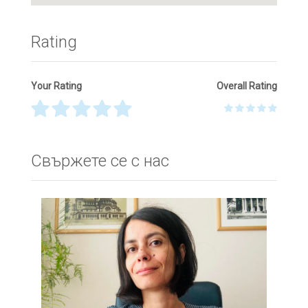
Rating
Your Rating
Overall Rating
Thank you! Please describe your rating
Свържете се с нас
Your Name
*
Your Email
*
Your Message
*