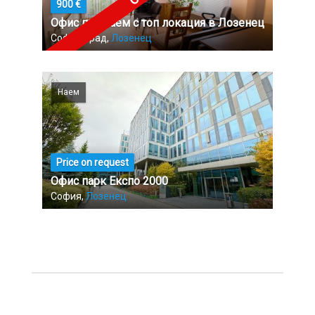
900 €
Офис под наем с топ локация в Лозенец
София-град,
Лозенец
Наем
Price on request
Офис парк Експо 2000
София,
Лозенец