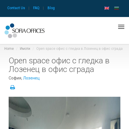
Contact Us
|
FAQ
|
Blog
Tog
navi
Home
Имоти
Open space oфис с гледка в Лозенец в офис сграда
Open space oфис с гледка в
Лозенец в офис сграда
София,
Лозенец