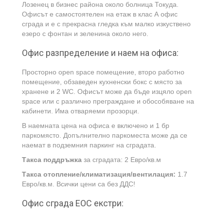
Лозенец в бизнес района около болница Токуда.
Офисът е самостоятелен на етаж в клас А офис
сграда и е с прекрасна гледка към малко изкуствено
езеро с фонтан и зеленина около него.
Офис разпределение и наем на офиса:
Просторно open space помещение, второ работно
помещение, обзаведен кухненски бокс с място за
хранене и 2 WC. Офисът може да бъде изцяло open
space или с различно преграждане и обособяване на
кабинети. Има отваряеми прозорци.
В наемната цена на офиса е включено и 1 бр
паркомясто. Допълнително паркоместа може да се
наемат в подземния паркинг на сградата.
Такса поддръжка
за сградата: 2 Евро/кв.м
Такса отопление/климатизация/вентилация:
1.7
Евро/кв.м. Всички цени са без ДДС!
Офис сграда ЕОС екстри: