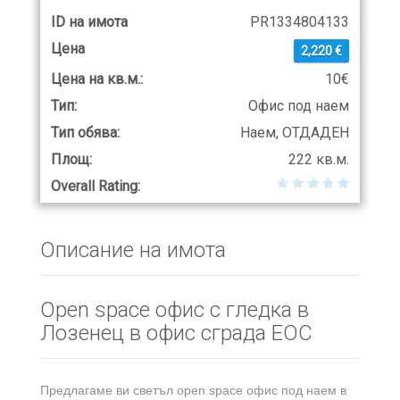
ID на имота
PR1334804133
Цена
2,220 €
Цена на кв.м.:
10€
Тип:
Офис под наем
Тип обява:
Наем, ОТДАДЕН
Площ:
222 кв.м.
Overall Rating:
Описание на имота
Open space oфис с гледка в
Лозенец в офис сграда ЕОС
Предлагаме ви светъл open space офис под наем в