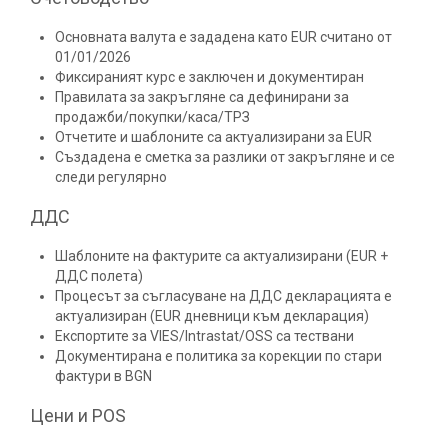
Основната валута е зададена като EUR считано от
01/01/2026
Фиксираният курс е заключен и документиран
Правилата за закръгляне са дефинирани за
продажби/покупки/каса/ТРЗ
Отчетите и шаблоните са актуализирани за EUR
Създадена е сметка за разлики от закръгляне и се
следи регулярно
ДДС
Шаблоните на фактурите са актуализирани (EUR +
ДДС полета)
Процесът за съгласуване на ДДС декларацията е
актуализиран (EUR дневници към декларация)
Експортите за VIES/Intrastat/OSS са тествани
Документирана е политика за корекции по стари
фактури в BGN
Цени и POS