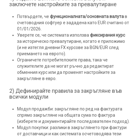
заключете настройките за превалутиране
Потвърдете, че
функционалната/основната валута
в
счетоводния софтуер е зададена като EUR считано от
01/01/2026.
Уверете се, че системата използва
фиксирания курс
за историческо превалутиране, когато е приложимо
(и не изтегля дневни FX курсове за BGN/EUR след
приемането на еврото).
Ограничете потребителските права, така че
служителите да не могат ръчно да редактират
обменния курс или да променят настройките за
закръгляне в евро.
2) Дефинирайте правила за закръгляне във
всички модули
Модул продажби: закръгляне по ред на фактурата
спрямо закръгляне на общата сума по фактура
(изберете и документирайте последователен подход).
Модул покупки: разлики в закръглянето при фактури
от доставчици и как системата осчетоводява тези