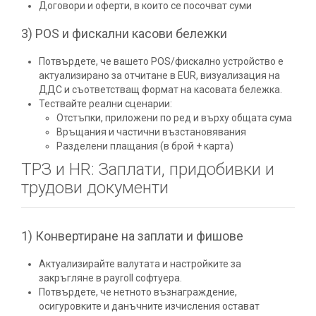
Договори и оферти, в които се посочват суми
3) POS и фискални касови бележки
Потвърдете, че вашето POS/фискално устройство е
актуализирано за отчитане в EUR, визуализация на
ДДС и съответстващ формат на касовата бележка.
Тествайте реални сценарии:
Отстъпки, приложени по ред и върху общата сума
Връщания и частични възстановявания
Разделени плащания (в брой + карта)
ТРЗ и HR: Заплати, придобивки и
трудови документи
1) Конвертиране на заплати и фишове
Актуализирайте валутата и настройките за
закръгляне в payroll софтуера.
Потвърдете, че нетното възнаграждение,
осигуровките и данъчните изчисления остават