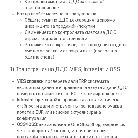
Контролни сметки за ДДС за внасяне/
възстановяване
Извършвайте месечно съгласуване на:
Общите суми по ДДС декларацията спрямо
дневниците за продажби/покупки
Движението по контролната сметка за ДДС
спрямо подадените стойности
Разликите от закръгляне, осчетоводени в отделна
сметка за разлики от закръгляне (прозрачна
одитна следа)
3) Трансгранично ДДС: VIES, Intrastat и OSS
VIES справки:
проверете дали ERP системата
експортира данните в правилната валута и дали ДДС
номерата на клиентите от ЕС се валидират коректно.
Intrastat:
прегледайте правилата за статистическа
стойност и дали инструментът за подаване очаква
полета в EUR или изисква актуализирана
конфигурация.
OSS/IOSS:
ако използвате One Stop Shop, уверете се,
че платформата/счетоводителят ви отнася
продажбите към правилните ставки по държави