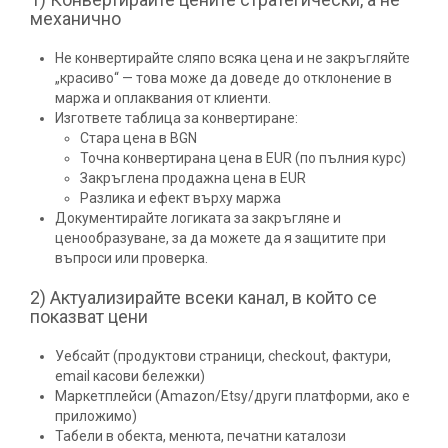
механично
Не конвертирайте сляпо всяка цена и не закръгляйте
„красиво“ — това може да доведе до отклонение в
маржа и оплаквания от клиенти.
Изгответе таблица за конвертиране:
Стара цена в BGN
Точна конвертирана цена в EUR (по пълния курс)
Закръглена продажна цена в EUR
Разлика и ефект върху маржа
Документирайте логиката за закръгляне и
ценообразуване, за да можете да я защитите при
въпроси или проверка.
2) Актуализирайте всеки канал, в който се
показват цени
Уебсайт (продуктови страници, checkout, фактури,
email касови бележки)
Маркетплейси (Amazon/Etsy/други платформи, ако е
приложимо)
Табели в обекта, менюта, печатни каталози