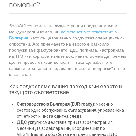
помогне?
SofiaOffices помага на чуждестранни предприемачи и
международни компании
да останат в съответствие в
България
, като същевременно поддържат операциите си
опростени. Ако приемането на еврото е разкрило
пропуски във фактурирането, ДДС логиката, настройката
на ТРЗ или корпоративните документи, можем да поемем
целия процес от край до край — така ще избегнете
санкции, отхвърлени подавания и скъпи „поправки“ на по-
късен етап.
Как подкрепяме вашия преход към еврото и
текущото съответствие
Счетоводство в България (EUR-ready):
месечно
счетоводно обслужване, съгласувания, управленска
отчетност и чиста одитна следа.
ДДС услуги:
съдействие при ДДС регистрация,
месечни ДДС декларации, координация по
VIES/Intrastat и обработка на трансгранично ДДС.