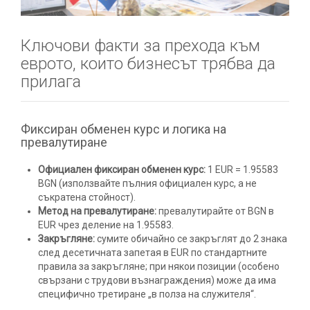
Ключови факти за прехода към
еврото, които бизнесът трябва да
прилага
Фиксиран обменен курс и логика на
превалутиране
Официален фиксиран обменен курс:
1 EUR = 1.95583
BGN (използвайте пълния официален курс, а не
съкратена стойност).
Метод на превалутиране:
превалутирайте от BGN в
EUR чрез деление на 1.95583.
Закръгляне:
сумите обичайно се закръглят до 2 знака
след десетичната запетая в EUR по стандартните
правила за закръгляне; при някои позиции (особено
свързани с трудови възнаграждения) може да има
специфично третиране „в полза на служителя“.