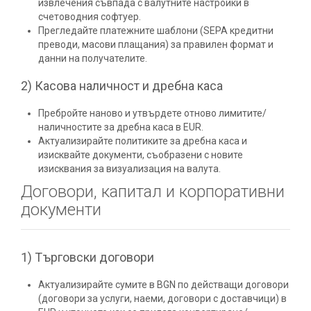
извлечения съвпада с валутните настройки в
счетоводния софтуер.
Прегледайте платежните шаблони (SEPA кредитни
преводи, масови плащания) за правилен формат и
данни на получателите.
2) Касова наличност и дребна каса
Пребройте наново и утвърдете отново лимитите/
наличностите за дребна каса в EUR.
Актуализирайте политиките за дребна каса и
изисквайте документи, съобразени с новите
изисквания за визуализация на валута.
Договори, капитал и корпоративни
документи
1) Търговски договори
Актуализирайте сумите в BGN по действащи договори
(договори за услуги, наеми, договори с доставчици) в