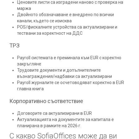
Ценовите листи са изградени наново с проверка на
маржа
Двойното обозначаване е внедрено по всички
канали, където се изисква
POS/фискалните устройства са актуализирани и
тествани за коректност на ДДС
ТРЗ
Payroll системата е преминала към EUR с коректно
закръгляне
Трудовите документи и допълнителните
възнаграждения/надбавки са актуализирани
Payroll журналите се осчетоводяват коректно в EUR
главна книга
Корпоративно съответствие
Договорите са актуализирани в EUR
Актуализацията на документите за капитала е
планирана в рамките на 2026 г.
С какво SofiaOffices може да ви