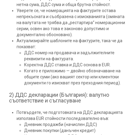
нетна сума, ДДС сума и обща брутна стойност.
Уверете се, че номерацията на фактурите остава
непрекъсната и съобразена с изискванията (смяната
на валутата не трябва да „рестартира“ номерационни
серии, освен ако това е законово допустимо и
документално обосновано).
Актуализирайте шаблоните на фактурите, така че да
показват:
ДДС номер на продавача и задължителните
реквизити на фактурата.
Коректна ДДС ставка и ДДС основа в EUR.
Когато е приложимо — двойно обозначаване на
общите суми (ако вашият сектор или клиентски
документи го изискват през преходния период).
2) ДДС декларации (България): валутно
съответствие и съгласуване
Потвърдете, че подготовката на ДДС декларацията
използва EUR стойности последователно във:
Дневник продажби (начислен ДДС)
Дневник покупки (данъчен кредит)