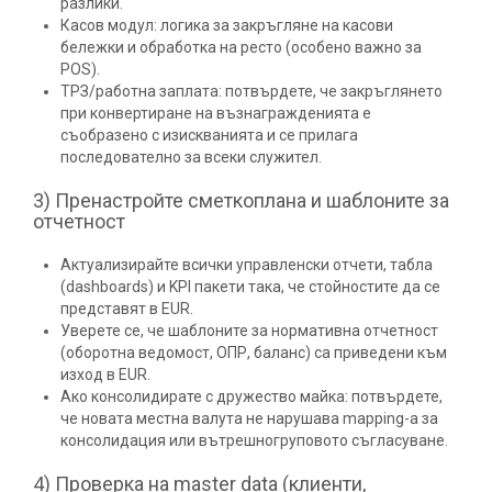
разлики.
Касов модул: логика за закръгляне на касови
бележки и обработка на ресто (особено важно за
POS).
ТРЗ/работна заплата: потвърдете, че закръглянето
при конвертиране на възнагражденията е
съобразено с изискванията и се прилага
последователно за всеки служител.
3) Пренастройте сметкоплана и шаблоните за
отчетност
Актуализирайте всички управленски отчети, табла
(dashboards) и KPI пакети така, че стойностите да се
представят в EUR.
Уверете се, че шаблоните за нормативна отчетност
(оборотна ведомост, ОПР, баланс) са приведени към
изход в EUR.
Ако консолидирате с дружество майка: потвърдете,
че новата местна валута не нарушава mapping-а за
консолидация или вътрешногруповото съгласуване.
4) Проверка на master data (клиенти,