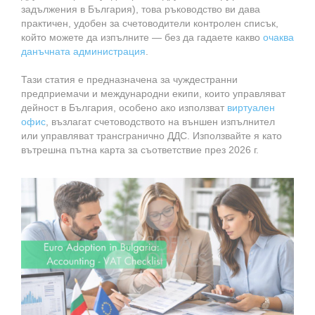
задължения в България), това ръководство ви дава
практичен, удобен за счетоводители контролен списък,
който можете да изпълните — без да гадаете какво
очаква
данъчната администрация
.
Тази статия е предназначена за чуждестранни
предприемачи и международни екипи, които управляват
дейност в България, особено ако използват
виртуален
офис
, възлагат счетоводството на външен изпълнител
или управляват трансгранично ДДС. Използвайте я като
вътрешна пътна карта за съответствие през 2026 г.