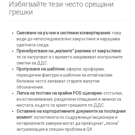
Избягвайте тези често срещани
грешки
Смесване на ръчни и системни конвертирания:
това
води до непоследователно закръгляне и нарушава
одитната следа.
Пренебрегване на „малките“ разлики от закръгляне:
те се натрупват и с времето изкривяват контролните
сметки за ДДС.
Пропускане на шаблони:
оферти, проформи,
периодични фактури и шаблони за email касови
бележки често запазват старите валутни
обозначения.
Липса на тестове на крайни POS сценарии:
отстъпки,
възстановявания, разделени плащания и аванси са
местата, където се крият грешките по ДДС.
Оставяне на корпоративните документи за последния
момент:
логистиката по съдружници/акционери и
нотариалните заверки могат да превърнат „лесна“
актуализация в спешен проблем в Q4.