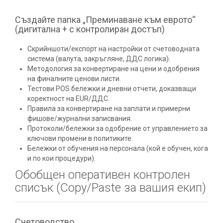
Създайте папка „Преминаване към еврото“
(дигитална + с контролиран достъп)
Скрийншоти/експорт на настройки от счетоводната
система (валута, закръгляне, ДДС логика).
Методология за конвертиране на цени и одобрения
на финалните ценови листи.
Тестови POS бележки и дневни отчети, доказващи
коректност на EUR/ДДС.
Правила за конвертиране на заплати и примерни
фишове/журнални записвания.
Протоколи/бележки за одобрение от управлението за
ключови промени в политиките.
Бележки от обучения на персонала (кой е обучен, кога
и по кои процедури).
Обобщен оперативен контролен
списък (Copy/Paste за вашия екип)
Счетоводство