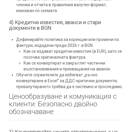
членки и отчита в правилния валутен формат,
изискван по схемата.
4) Кредитни известия, аванси и стари
документи в BGN
Дефинирайте политика за корекции или промени по
фактури, издадени преди 2026 г. в BGN:
Как се издават кредитни известия (в EUR), като се
посочва оригиналната фактура.
Как се конвертират и закръглят частични
възстановявания и прихващания на аванси.
Обучете служителите да избягват „ръчно
конвертиране в Excel“ за ДДС-критични документи;
превалутирането трябва да е системно и проследимо.
Ценообразуване и комуникация с
клиенти: Безопасно двойно
обозначаване
1) Конвертирайте цените стратегически, а не