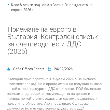
Клас А офиси под наем в София: Въвеждането на
еврото 2026 г
Приемане на еврото в
България: Контролен списък
за счетоводство и ДДС
(2026)
Sofia Offices Editors
24/02/2026
България прие еврото на
1 януари 2026 г.
За бизнеса
„големият преход“ не е просто смяна на валутния символ
— той засяга фактурите, ДДС отчитането, POS бележките,
заплатите, договорите, комуникацията на цените и
начина, по който счетоводната ви система съхранява и
закръгля стойностите. Ако управлявате българско
дружество (или чуждестранно дружество с ДДС