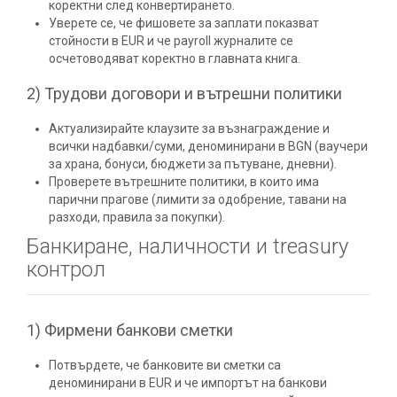
коректни след конвертирането.
Уверете се, че фишовете за заплати показват
стойности в EUR и че payroll журналите се
осчетоводяват коректно в главната книга.
2) Трудови договори и вътрешни политики
Актуализирайте клаузите за възнаграждение и
всички надбавки/суми, деноминирани в BGN (ваучери
за храна, бонуси, бюджети за пътуване, дневни).
Проверете вътрешните политики, в които има
парични прагове (лимити за одобрение, тавани на
разходи, правила за покупки).
Банкиране, наличности и treasury
контрол
1) Фирмени банкови сметки
Потвърдете, че банковите ви сметки са
деноминирани в EUR и че импортът на банкови