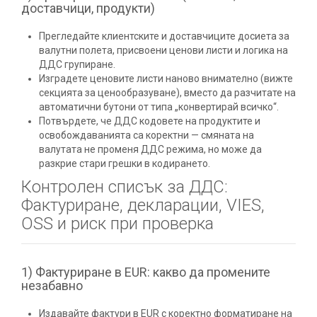
доставчици, продукти)
Прегледайте клиентските и доставчиците досиета за
валутни полета, присвоени ценови листи и логика на
ДДС групиране.
Изградете ценовите листи наново внимателно (вижте
секцията за ценообразуване), вместо да разчитате на
автоматични бутони от типа „конвертирай всичко“.
Потвърдете, че ДДС кодовете на продуктите и
освобождаванията са коректни — смяната на
валутата не променя ДДС режима, но може да
разкрие стари грешки в кодирането.
Контролен списък за ДДС:
Фактуриране, декларации, VIES,
OSS и риск при проверка
1) Фактуриране в EUR: какво да промените
незабавно
Издавайте фактури в EUR с коректно форматиране на