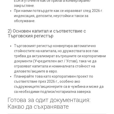
EUR и уточнете как се прилага конвертиране/
закръгляне.
При наеми потвърдете как се изразяват след 2026 г.
индексация, депозити, неустойки и такси за
обслужване.
2) Основен капитал и съответствие с
Търговския регистър
Търговският регистър конвертира автоматично
стойностите на капитала, но дружествата все пак
трябва да актуализират вътрешните си корпоративни
документи (Учредителен акт / Устав), така че да
отразяват капитала и номиналната стойност на
дяловете/акциите в евро.
Планирайте това като корпоративен проект по
съответствие през 2026 г., особено ако
съдружниците/акционерите са в чужбина и може да
са необходими подписи/нотариална заверка.
Готова за одит документация:
Какво да съхранявате