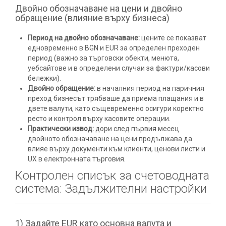
Двойно обозначаване на цени и двойно
обращение (влияние върху бизнеса)
Период на двойно обозначаване:
цените се показват
едновременно в BGN и EUR за определен преходен
период (важно за търговски обекти, менюта,
уебсайтове и в определени случаи за фактури/касови
бележки).
Двойно обращение:
в началния период на паричния
преход бизнесът трябваше да приема плащания и в
двете валути, като същевременно осигури коректно
ресто и контрол върху касовите операции.
Практически извод:
дори след първия месец
двойното обозначаване на цени продължава да
влияе върху документи към клиенти, ценови листи и
UX в електронната търговия.
Контролен списък за счетоводната
система: Задължителни настройки
1) Задайте EUR като основна валута и